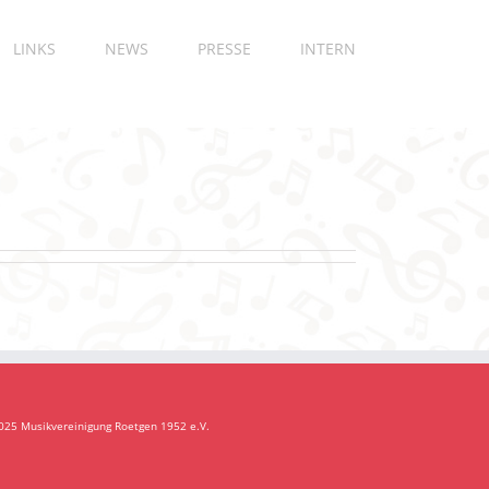
LINKS
NEWS
PRESSE
INTERN
025 Musikvereinigung Roetgen 1952 e.V.