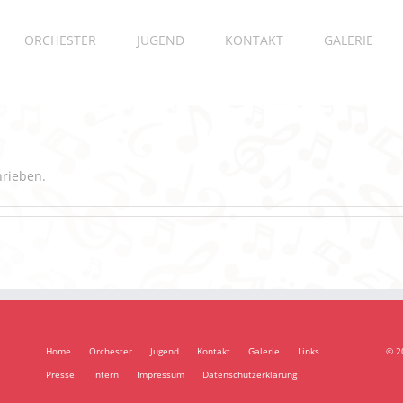
ORCHESTER
JUGEND
KONTAKT
GALERIE
hrieben.
Home
Orchester
Jugend
Kontakt
Galerie
Links
© 2
Presse
Intern
Impressum
Datenschutzerklärung