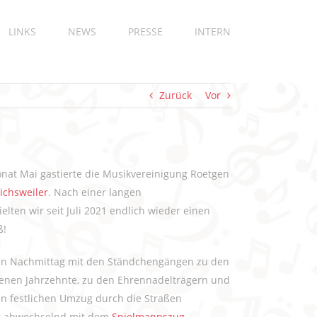
LINKS
NEWS
PRESSE
INTERN
Zurück
Vor
at Mai gastierte die Musikvereinigung Roetgen
ichsweiler
. Nach einer langen
ten wir seit Juli 2021 endlich wieder einen
ß!
hen Nachmittag mit den Ständchengängen zu den
genen Jahrzehnte, zu den Ehrennadelträgern und
n festlichen Umzug durch die Straßen
ir abwechselnd mit dem
Spielmannszug