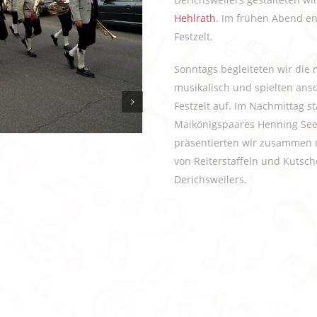
Hehlrath
. Im frühen Abend e
Festzelt.
Sonntags begleiteten wir die
musikalisch und spielten an
Festzelt auf. Im Nachmittag 
Maikönigspaares Henning See
präsentierten wir zusammen 
von Reiterstaffeln und Kutsc
Derichsweilers.