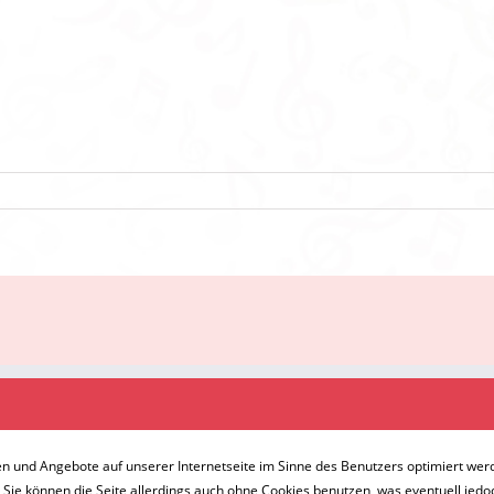
Home
Orchester
Jugend
Kontakt
Galerie
Links
© 2
en und Angebote auf unserer Internetseite im Sinne des Benutzers optimiert werde
Presse
Intern
Impressum
Datenschutzerklärung
. Sie können die Seite allerdings auch ohne Cookies benutzen, was eventuell jed