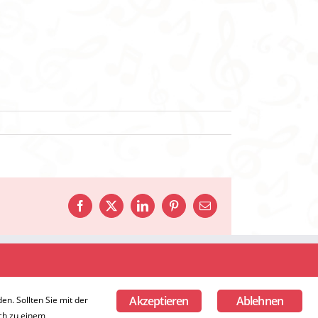
Facebook
X
LinkedIn
Pinterest
E-
Mail
025 Musikvereinigung Roetgen 1952 e.V.
Akzeptieren
Ablehnen
n. Sollten Sie mit der
och zu einem