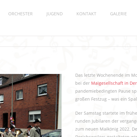
ORCHESTER
JUGEND
KONTAKT
GALERIE
Das letzte Wochenende im Mon
bei der
Maigesellschaft in Der
pandemiebedingten Pause spiel
großen Festzug – was ein Spa
Der Samstag startete im frü
runden Jubilaren der vergan
zum neuen Maikönig 2022. De
Derichsweilers gestalteten w