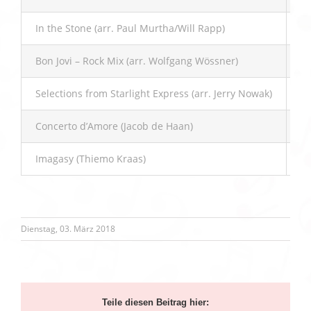
In the Stone (arr. Paul Murtha/Will Rapp)
In
Bon Jovi – Rock Mix (arr. Wolfgang Wössner)
Sy
Selections from Starlight Express (arr. Jerry Nowak)
Ho
Concerto d’Amore (Jacob de Haan)
T
Imagasy (Thiemo Kraas)
Bo
Dienstag, 03. März 2018
Teile diesen Beitrag hier: