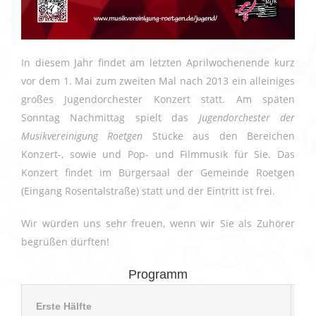
In diesem Jahr findet am letzten Aprilwochenende kurz
vor dem 1. Mai zum zweiten Mal nach 2013 ein alleiniges
großes Jugendorchester Konzert statt. Am späten
Sonntag Nachmittag spielt das
Jugendorchester der
Musikvereinigung Roetgen
Stücke aus den Bereichen
Konzert-, sowie und Pop- und Filmmusik für Sie. Das
Konzert findet im Bürgersaal der Gemeinde Roetgen
(Eingang Rosentalstraße) statt und der Eintritt ist frei.
Wir würden uns sehr freuen, wenn wir Sie als Zuhörer
begrüßen dürften!
Programm
Erste Hälfte
Zw