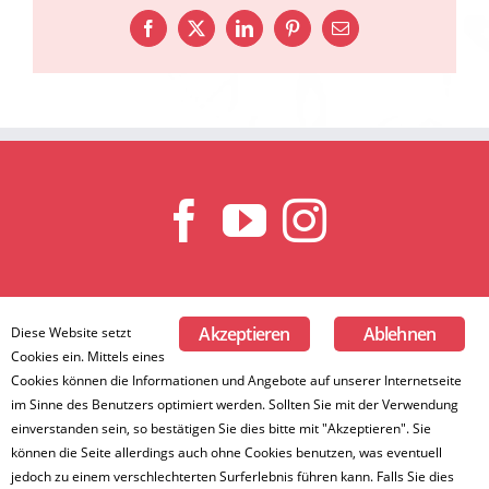
Facebook
X
LinkedIn
Pinterest
E-
Mail
Akzeptieren
Ablehnen
Diese Website setzt
Home
Orchester
Jugend
Kontakt
Galerie
Links
Presse
Cookies ein. Mittels eines
Intern
Impressum
Datenschutzerklärung
Cookies können die Informationen und Angebote auf unserer Internetseite
im Sinne des Benutzers optimiert werden. Sollten Sie mit der Verwendung
einverstanden sein, so bestätigen Sie dies bitte mit "Akzeptieren". Sie
© 2025 Musikvereinigung Roetgen 1952 e.V.
können die Seite allerdings auch ohne Cookies benutzen, was eventuell
jedoch zu einem verschlechterten Surferlebnis führen kann. Falls Sie dies